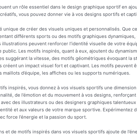
s jouent un rôle essentiel dans le design graphique sportif en aj
créatifs, vous pouvez donner vie à vos designs sportifs et captiv
té unique de créer des visuels uniques et personnalisés. Que ce s
sentant différents sports ou des motifs graphiques dynamiques,
s illustrations peuvent renforcer l’identité visuelle de votre éq
e public. Les motifs inspirés, quant à eux, ajoutent du dynami
gnes suggérant la vitesse, des motifs géométriques évoquant la 
ls créent un impact visuel fort et captivant. Les motifs peuvent 
es maillots d’équipe, les affiches ou les supports numériques.
otifs inspirés, vous donnez à vos visuels sportifs une dimensio
alité, de l’émotion et du mouvement à vos designs, renforçant ain
r avec des illustrateurs ou des designers graphiques talentueux 
dentité et aux valeurs de votre marque sportive. Expérimentez 
 force l’énergie et la passion du sport.
tions et de motifs inspirés dans vos visuels sportifs ajoute de l