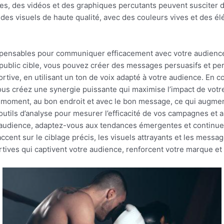
ges, des vidéos et des graphiques percutants peuvent susciter d
z des visuels de haute qualité, avec des couleurs vives et des 
spensables pour communiquer efficacement avec votre audience
e public cible, vous pouvez créer des messages persuasifs et pe
portive, en utilisant un ton de voix adapté à votre audience. En 
us créez une synergie puissante qui maximise l’impact de votr
moment, au bon endroit et avec le bon message, ce qui augmen
es outils d’analyse pour mesurer l’efficacité de vos campagnes et
 audience, adaptez-vous aux tendances émergentes et continuez 
’accent sur le ciblage précis, les visuels attrayants et les mes
ives qui captivent votre audience, renforcent votre marque et g