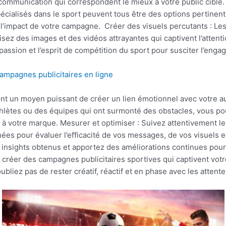
communication qui correspondent le mieux à votre public cible. 
spécialisés dans le sport peuvent tous être des options pertine
l’impact de votre campagne. Créer des visuels percutants : Les 
lisez des images et des vidéos attrayantes qui captivent l’atten
a passion et l’esprit de compétition du sport pour susciter l’en
campagnes publicitaires en ligne
sont un moyen puissant de créer un lien émotionnel avec votre a
thlètes ou des équipes qui ont surmonté des obstacles, vous po
ion à votre marque. Mesurer et optimiser : Suivez attentivement 
nnées pour évaluer l’efficacité de vos messages, de vos visuels
s insights obtenus et apportez des améliorations continues pour
 créer des campagnes publicitaires sportives qui captivent vot
oubliez pas de rester créatif, réactif et en phase avec les atten